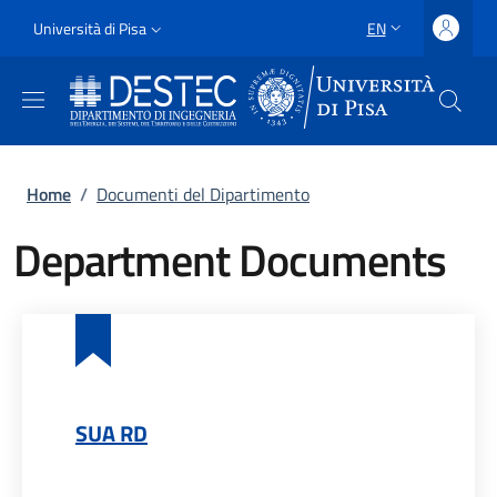
Skip to main content
Skip to footer content
Slim
Università di Pisa
EN
LANGUAGE SWITCH
Uni Pisa
Breadcrumb
Home
/
Documenti del Dipartimento
Department Documents
SUA RD