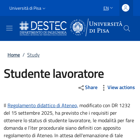
Skip to main content
Skip to footer content
Slim
Università di Pisa
EN
LANGUAGE SWITCH
Uni Pisa
Breadcrumb
Home
/
Study
Studente lavoratore
Share
View actions
Il
Regolamento didattico di Ateneo,
modificato con DR 1232
del 15 settembre 2025, ha previsto che i requisiti per
ottenere lo status di studente lavoratore, le modalità per fare
domanda e l’iter procedurale siano definiti con apposito
regolamento di Ateneo. In attesa dell'emanazione di tale