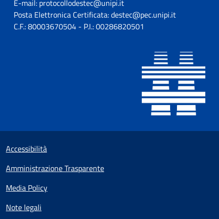
E-mail: protocollodestec@unipi.it
Posta Elettronica Certificata: destec@pec.unipi.it
C.F.: 80003670504 - P.I.: 00286820501
Useful links section
Small prints
Accessibilità
Amministrazione Trasparente
Media Policy
Note legali