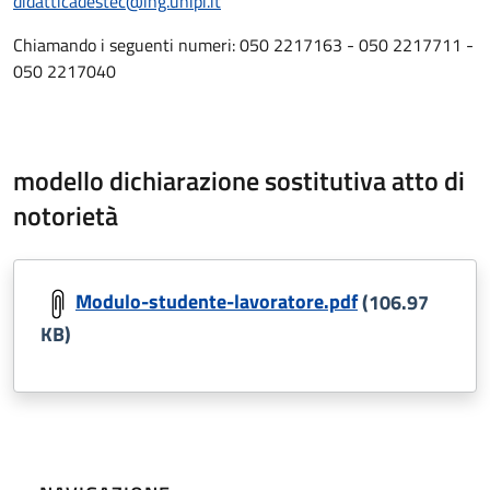
didatticadestec@ing.unipi.it
Chiamando i seguenti numeri: 050 2217163 - 050 2217711 -
050 2217040
modello dichiarazione sostitutiva atto di
notorietà
Modulo-studente-lavoratore.pdf
(106.97
KB)