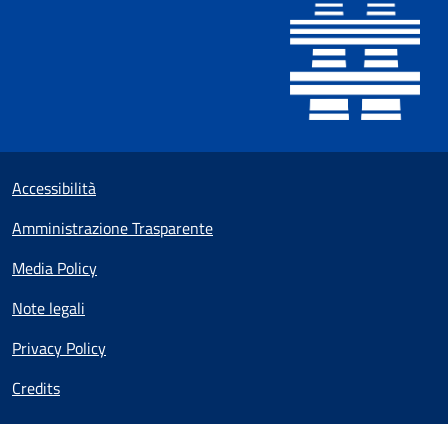
Useful links section
Small prints
Accessibilità
Amministrazione Trasparente
Media Policy
Note legali
Privacy Policy
Credits