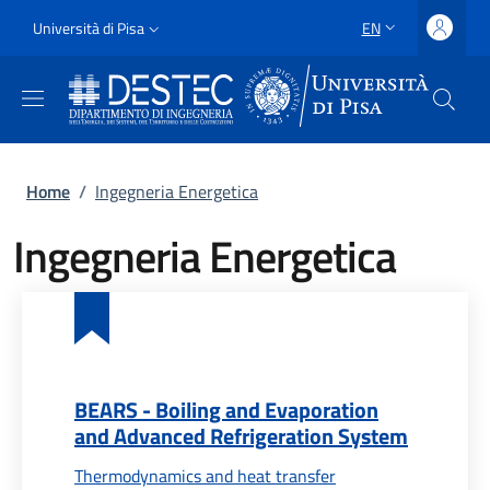
Skip to main content
Skip to footer content
Slim
Università di Pisa
EN
LANGUAGE SWITCH
Uni Pisa
Breadcrumb
Home
/
Ingegneria Energetica
Ingegneria Energetica
BEARS - Boiling and Evaporation
and Advanced Refrigeration System
Thermodynamics and heat transfer