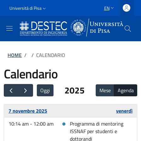
Skip to main content
Skip to footer content
Slim
Università di Pisa
EN
LANGUAGE SWITCH
Uni Pisa
Breadcrumb
HOME
/
/
CALENDARIO
Calendario
2025
Oggi
Mese
Agenda
7 novembre 2025
venerdì
10:14 am - 12:00 am
Programma di mentoring
ISSNAF per studenti e
dottorandi