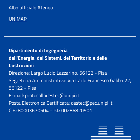
Tutto il
Pubblicazione del Bando
Albo ufficiale Ateneo
giorno
Vulcanus in Japan 2026-
2027
UNIMAP
19 novembre 2025
mercoledì
Tutto il
Pubblicazione del Bando
giorno
Vulcanus in Japan 2026-
Dipartimento di Ingegneria
2027
dell'Energia, dei Sistemi, del Territorio e delle
Costruzioni
20 novembre 2025
giovedì
Direzione: Largo Lucio Lazzarino, 56122 - Pisa
Segreteria Amministrativa: Via Carlo Francesco Gabba 22,
Tutto il
Pubblicazione del Bando
56122 - Pisa
giorno
Vulcanus in Japan 2026-
E-mail: protocollodestec@unipi.it
2027
Posta Elettronica Certificata: destec@pec.unipi.it
02:30 pm - 04:30 pm
SEMINARIO: "SCOPRI CON
C.F.: 80003670504 - P.I.: 00286820501
NOI LA TRANSIZIONE
ENERGETICA SEMINARIO
CON IL GRUPPO DOLOMITI
ENERGIA"