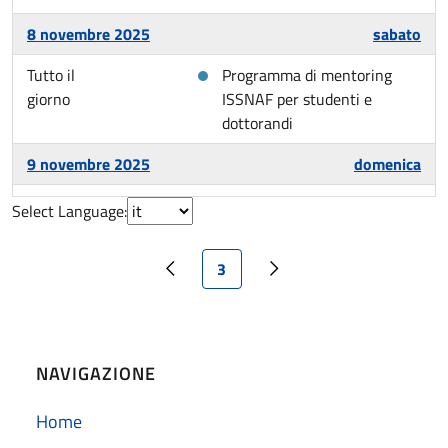
8 novembre 2025
sabato
Tutto il
Programma di mentoring
giorno
ISSNAF per studenti e
dottorandi
9 novembre 2025
domenica
Tutto il
Programma di mentoring
Select Language:
giorno
ISSNAF per studenti e
dottorandi
Current page
3
Previous page
Next page
10 novembre 2025
lunedì
Tutto il
Programma di mentoring
giorno
ISSNAF per studenti e
NAVIGAZIONE
dottorandi
Home
10:03 am - 12:00 am
Pubblicazione del Bando