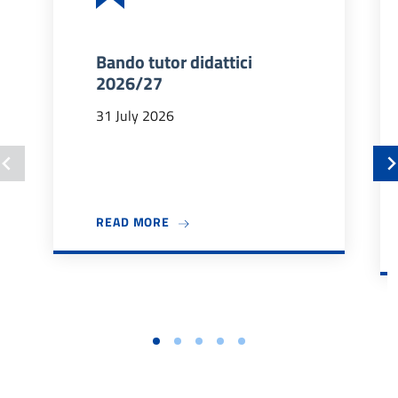
12 novembre 2025
mercoledì
Tutto il
Programma di mentoring
Bando tutor didattici
giorno
ISSNAF per studenti e
2026/27
dottorandi
31 July 2026
Tutto il
Pubblicazione del Bando
giorno
Vulcanus in Japan 2026-
2027
01:28 pm
Seminario Piazza del
ABOUT BANDO TUTOR DIDATTICI 202
READ MORE
Campidoglio a Roma il
restauro delle facciate e della
pavimentazione
13 novembre 2025
giovedì
Tutto il
Programma di mentoring
giorno
ISSNAF per studenti e
dottorandi