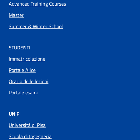
Advanced Training Courses
16 novembre 2025
domenica
Master
Tutto il
Pubblicazione del Bando
giorno
Vulcanus in Japan 2026-
Summer & Winter School
2027
17 novembre 2025
lunedì
STUDENTI
Immatricolazione
Tutto il
Pubblicazione del Bando
giorno
Vulcanus in Japan 2026-
Portale Alice
2027
Orario delle lezioni
08:30 am
SEMINARIO "BIM PER
Portale esami
L'ARCHITETTURA"
09:30 am
Discover the World of
UNIPI
Re-/Insurance Underwriting
Università di Pisa
18 novembre 2025
martedì
Scuola di Ingegneria