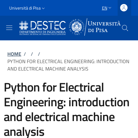
Skip to main content
Skip to footer content
Slim
Università di Pisa
EN
LANGUAGE SWITCH
Uni Pisa
Breadcrumb
HOME
/
/
/
PYTHON FOR ELECTRICAL ENGINEERING: INTRODUCTION
AND ELECTRICAL MACHINE ANALYSIS
Python for Electrical
Engineering: introduction
and electrical machine
analysis