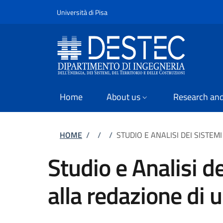
Slim
Skip to main content
Skip to footer content
Università di Pisa
Home
About us
Research and
Breadcrumb
HOME
/
/
/
STUDIO E ANALISI DEI SISTEM
Studio e Analisi de
alla redazione di u