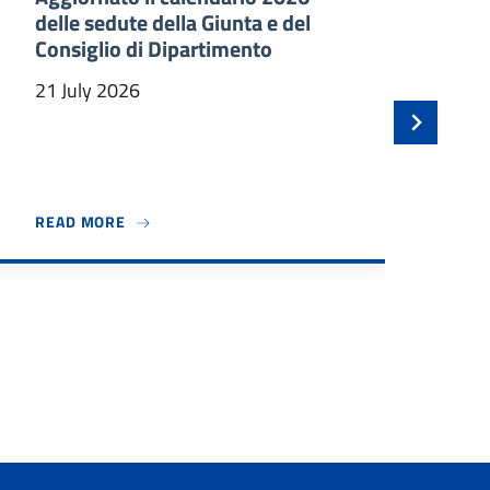
delle sedute della Giunta e del
an
Consiglio di Dipartimento
ma
In
21 July 2026
21 
 BENVENUTO A TRE NUOVI PROFESSORI ASSOCIATI
ABOUT AGGIORNATO IL CALENDARIO 2026 DELLE
READ MORE
RE