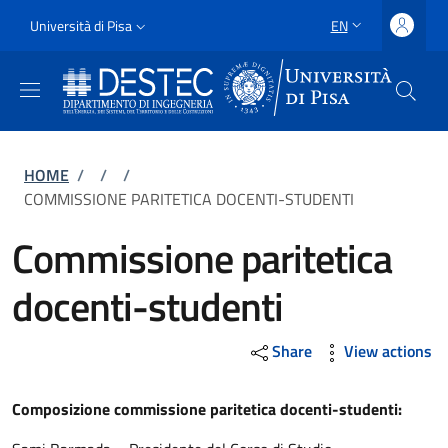
Skip to main content
Skip to footer content
Slim
Università di Pisa
EN
LANGUAGE SWITCH
Uni Pisa
Breadcrumb
HOME
/
/
/
COMMISSIONE PARITETICA DOCENTI-STUDENTI
Commissione paritetica
docenti-studenti
Share
View actions
Composizione commissione paritetica docenti-studenti: