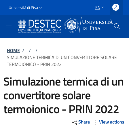
Skip to main content
Skip to footer content
Slim
Università di Pisa
EN
LANGUAGE SWITCH
Uni Pisa
Breadcrumb
HOME
/
/
/
SIMULAZIONE TERMICA DI UN CONVERTITORE SOLARE
TERMOIONICO - PRIN 2022
Simulazione termica di un
convertitore solare
termoionico - PRIN 2022
Share
View actions