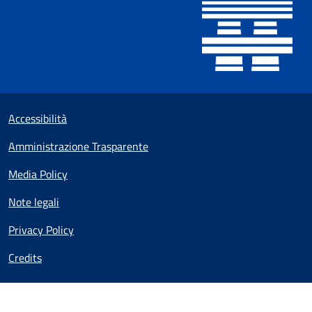
Useful links section
Small prints
Accessibilità
Amministrazione Trasparente
Media Policy
Note legali
Privacy Policy
Credits