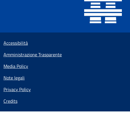
Useful links section
Small prints
Accessibilità
Amministrazione Trasparente
Media Policy
Note legali
Privacy Policy
Credits