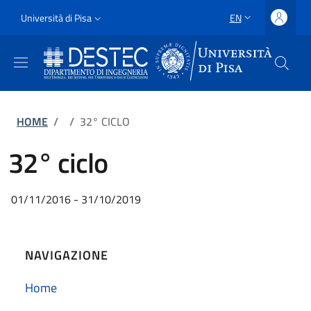
Skip to main content
Skip to footer content
Slim
Università di Pisa
EN
LANGUAGE SWITCH
Uni Pisa
Breadcrumb
HOME
/
/
32° CICLO
32° ciclo
01/11/2016 - 31/10/2019
NAVIGAZIONE
Home