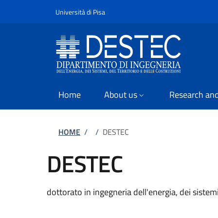
Slim
Skip to main content
Skip to footer content
Università di Pisa
Home
About us
Research and
Breadcrumb
HOME
/
/
DESTEC
DESTEC
dottorato in ingegneria dell'energia, dei sistemi,