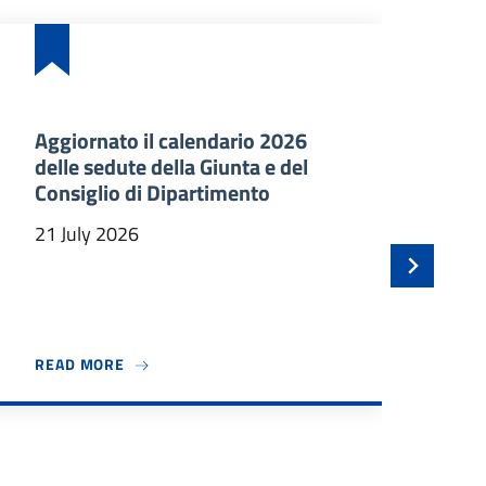
Aggiornato il calendario 2026
Ba
delle sedute della Giunta e del
an
Consiglio di Dipartimento
ma
In
21 July 2026
21 
 BENVENUTO A TRE NUOVI PROFESSORI ASSOCIATI
ABOUT AGGIORNATO IL CALENDARIO 2026 DELLE
READ MORE
RE