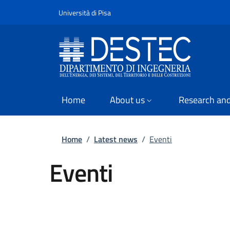
Slim
Skip to main content
Skip to footer content
Università di Pisa
Home
About us
Research and
Breadcrumb
Home
/
Latest news
/
Eventi
Eventi