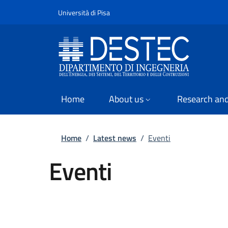
Slim
Skip to main content
Skip to footer content
Università di Pisa
Home
About us
Research and
Breadcrumb
Home
/
Latest news
/
Eventi
Eventi