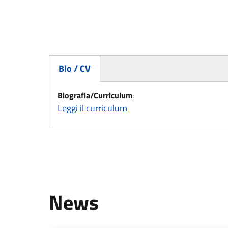
Bio / CV
(active tab)
Biografia/Curriculum
:
Leggi il curriculum
News