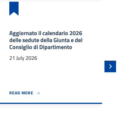
Aggiornato il calendario 2026
Ba
delle sedute della Giunta e del
an
Consiglio di Dipartimento
ma
In
21 July 2026
21 
 BENVENUTO A TRE NUOVI PROFESSORI ASSOCIATI
ABOUT AGGIORNATO IL CALENDARIO 2026 DELLE
READ MORE
RE