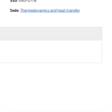
SSD
:
IIND-07/B
Sede
:
Thermodynamics and heat transfer