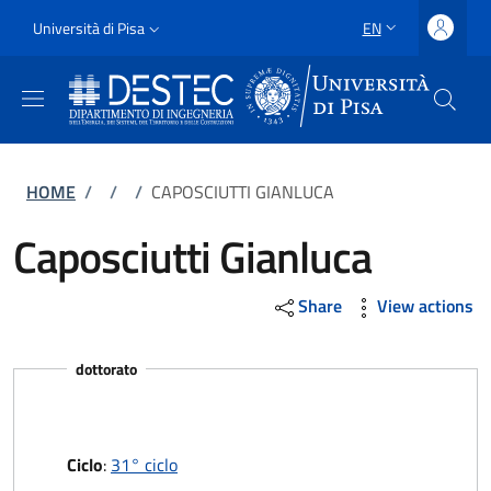
Skip to main content
Skip to footer content
Slim
Università di Pisa
EN
LANGUAGE SWITCH
Uni Pisa
Breadcrumb
HOME
/
/
/
CAPOSCIUTTI GIANLUCA
Caposciutti Gianluca
Share
View actions
dottorato
Ciclo
:
31° ciclo