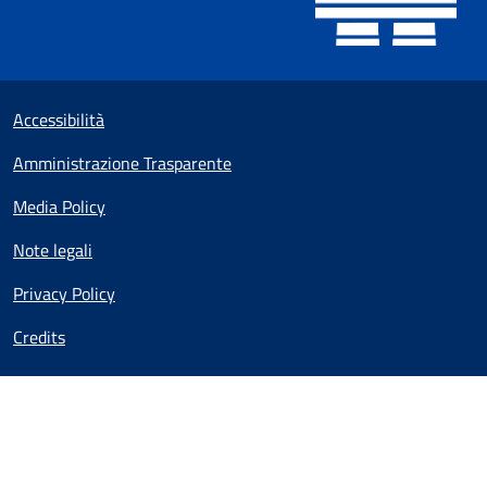
Useful links section
Small prints
Accessibilità
Amministrazione Trasparente
Media Policy
Note legali
Privacy Policy
Credits