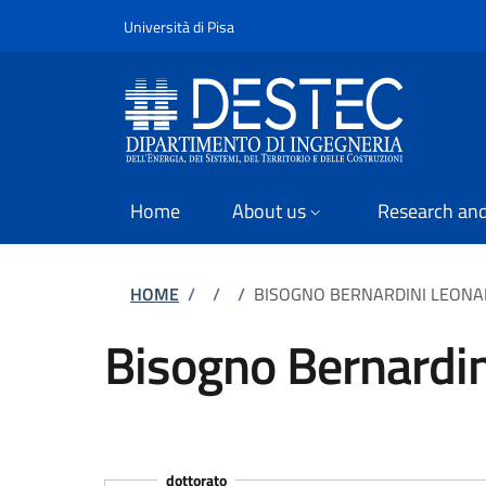
Slim
Skip to main content
Skip to footer content
Università di Pisa
Home
About us
Research and
Breadcrumb
HOME
/
/
/
BISOGNO BERNARDINI LEON
Bisogno Bernardi
dottorato