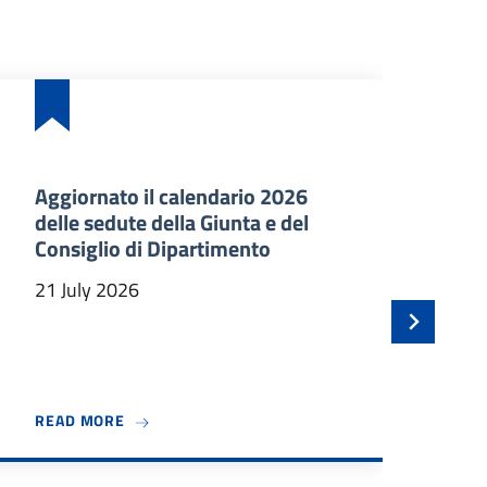
Aggiornato il calendario 2026
Ba
delle sedute della Giunta e del
an
Consiglio di Dipartimento
ma
In
21 July 2026
21 
 BENVENUTO A TRE NUOVI PROFESSORI ASSOCIATI
ABOUT AGGIORNATO IL CALENDARIO 2026 DELLE
READ MORE
RE