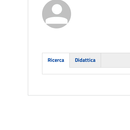
Ricerca
Didattica
(active tab)