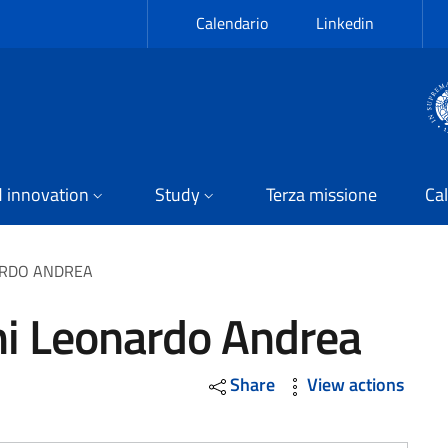
Calendario
Linkedin
 innovation
Study
Terza missione
Cal
ARDO ANDREA
ni Leonardo Andrea
Share
View actions