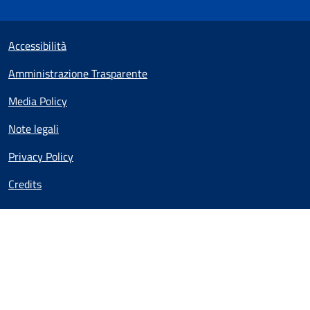
Useful links section
Small prints
Accessibilità
Amministrazione Trasparente
Media Policy
Note legali
Privacy Policy
Credits