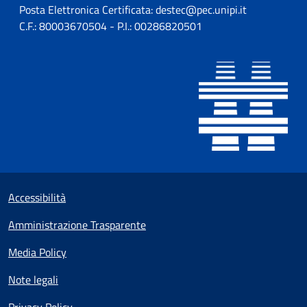
Posta Elettronica Certificata: destec@pec.unipi.it
C.F.: 80003670504 - P.I.: 00286820501
Sezione Link utili
Small prints
Accessibilità
Amministrazione Trasparente
Media Policy
Note legali