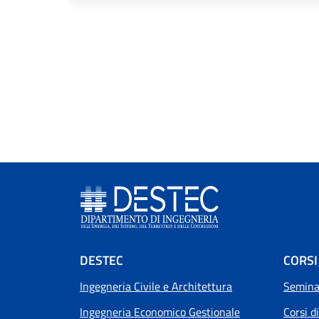
Footer menu
DESTEC
CORSI
Ingegneria Civile e Architettura
Seminar
Ingegneria Economico Gestionale
Corsi d