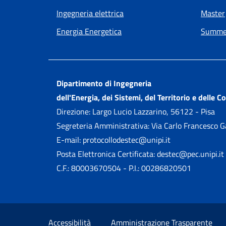
Ingegneria elettrica
Master
Energia Energetica
Summer
Dipartimento di Ingegneria
dell'Energia, dei Sistemi, del Territorio e delle C
Direzione: Largo Lucio Lazzarino, 56122 - Pisa
Segreteria Amministrativa: Via Carlo Francesco 
E-mail: protocollodestec@unipi.it
Posta Elettronica Certificata: destec@pec.unipi.it
C.F.: 80003670504 - P.I.: 00286820501
Small prints
Sezione Link utili
Accessibilità
Amministrazione Trasparente