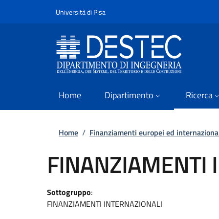
Slim
Salta al contenuto principale
Vai al contenuto del piè di pagina
Università di Pisa
Home
Dipartimento
Ricerca
Briciole di pane
Home
/
Finanziamenti europei ed internaziona
FINANZIAMENTI 
Sottogruppo
:
FINANZIAMENTI INTERNAZIONALI