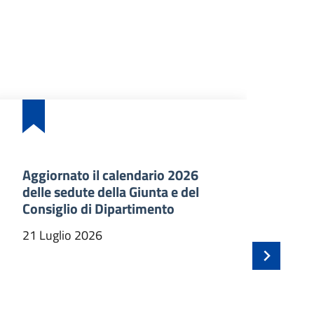
Aggiornato il calendario 2026
Ba
delle sedute della Giunta e del
an
Consiglio di Dipartimento
ma
In
21 Luglio 2026
21