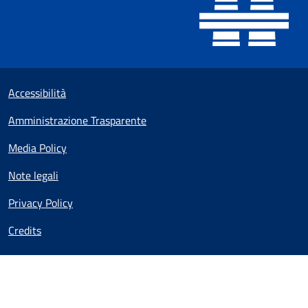
Sezione Link utili
Small prints
Accessibilità
Amministrazione Trasparente
Media Policy
Note legali
Privacy Policy
Credits