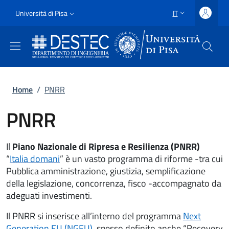
Salta al contenuto principale
Vai al contenuto del piè di pagina
Slim
Università di Pisa
IT
SELETTORE LING
Uni Pisa
Briciole di pane
Home
/
PNRR
PNRR
Il
Piano Nazionale di Ripresa e Resilienza (PNRR)
“
Italia domani
” è un vasto programma di riforme -tra cui
Pubblica amministrazione, giustizia, semplificazione
della legislazione, concorrenza, fisco -accompagnato da
adeguati investimenti.
Il PNRR si inserisce all’interno del programma
Next
Generation EU (NGEU)
, spesso definito anche “Recovery