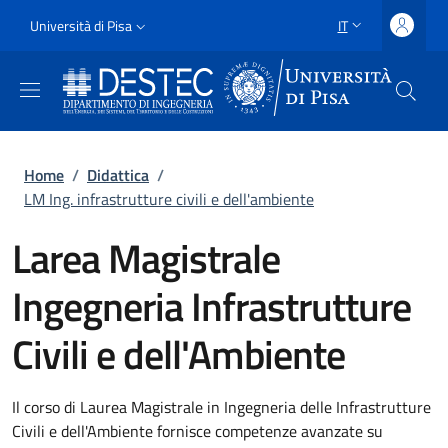
Salta al contenuto principale
Vai al contenuto del piè di pagina
Slim
Università di Pisa
IT
SELETTORE LING
Uni Pisa
Briciole di pane
Home
/
Didattica
/
LM Ing. infrastrutture civili e dell'ambiente
Larea Magistrale
Ingegneria Infrastrutture
Civili e dell'Ambiente
Il corso di Laurea Magistrale in Ingegneria delle Infrastrutture
Civili e dell'Ambiente fornisce competenze avanzate su