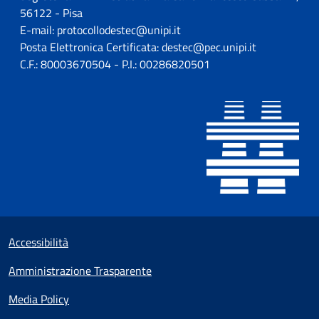
56122 - Pisa
E-mail: protocollodestec@unipi.it
Posta Elettronica Certificata: destec@pec.unipi.it
C.F.: 80003670504 - P.I.: 00286820501
Sezione Link utili
Small prints
Accessibilità
Amministrazione Trasparente
Media Policy