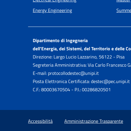
Energy Engineering
Summer
Dipartimento di Ingegneria
dell'Energia, dei Sistemi, del Territorio e delle C
Direzione: Largo Lucio Lazzarino, 56122 - Pisa
Segreteria Amministrativa: Via Carlo Francesco 
E-mail: protocollodestec@unipi.it
Posta Elettronica Certificata: destec@pec.unipi.it
C.F.: 80003670504 - P.I.: 00286820501
Small prints
Useful links section
Accessibilità
Amministrazione Trasparente