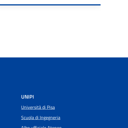
RE
UNIPI
Università di Pisa
Scuola di Ingegneria
Albo ufficiale Ateneo