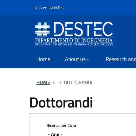
Slim
Skip to main content
Skip to footer content
Università di Pisa
Home
About us
Research and
Breadcrumb
HOME
/
/
DOTTORANDI
Dottorandi
Ricerca per Ciclo