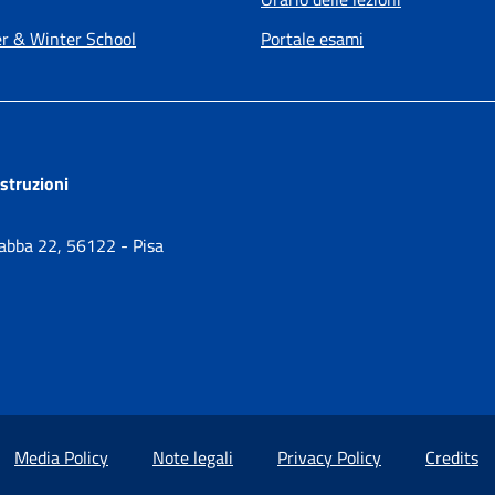
 & Winter School
Portale esami
ostruzioni
Gabba 22, 56122 - Pisa
Media Policy
Note legali
Privacy Policy
Credits