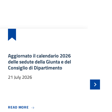
Aggiornato il calendario 2026
Ba
delle sedute della Giunta e del
an
Consiglio di Dipartimento
ma
In
21 July 2026
21 
 BENVENUTO A TRE NUOVI PROFESSORI ASSOCIATI
ABOUT AGGIORNATO IL CALENDARIO 2026 DELLE
READ MORE