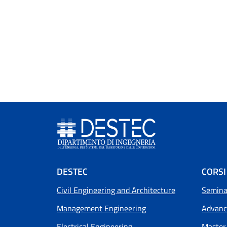
Footer menu
DESTEC
CORSI
Civil Engineering and Architecture
Seminar
Management Engineering
Advanc
Electrical Engineering
Master