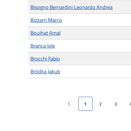
Bisogno Bernardini Leonardo Andrea
Bizzarri Marco
Bouihat Amal
Branca Iole
Brocchi Fabio
Bródka Jakub
1
2
3
Previous page
Current page
Page
Page