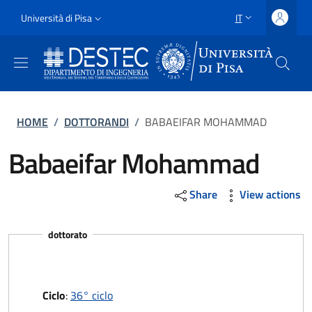
Salta al contenuto principale
Vai al contenuto del piè di pagina
Slim
Università di Pisa
IT
SELETTORE LING
Uni Pisa
Briciole di pane
HOME
/
DOTTORANDI
/
BABAEIFAR MOHAMMAD
Babaeifar Mohammad
Share
View actions
dottorato
Ciclo
:
36° ciclo