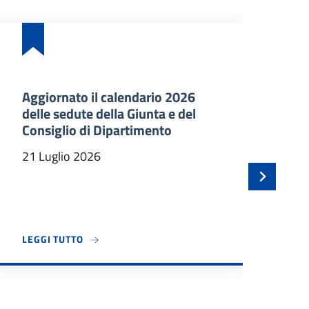
Aggiornato il calendario 2026
Ba
delle sedute della Giunta e del
an
Consiglio di Dipartimento
ma
In
21 Luglio 2026
21
TEC DÀ IL BENVENUTO A TRE NUOVI PROFESSORI ASSOCIATI
A PROPOSITO DI AGGIORNATO IL CALENDARIO 2
LEGGI TUTTO
LE