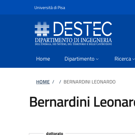
Slim
Salta al contenuto principale
Vai al contenuto del piè di pagina
Università di Pisa
Home
Dipartimento
Ricerca
Briciole di pane
HOME
/
/
BERNARDINI LEONARDO
Bernardini Leona
dottorato