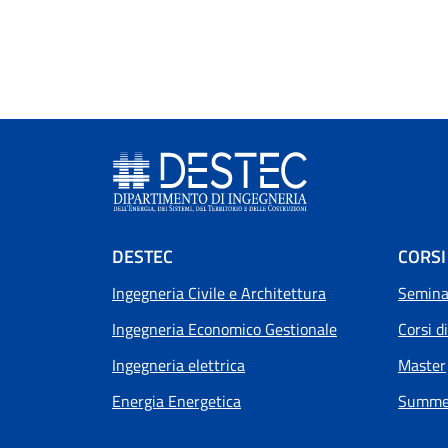
Footer menu
DESTEC
CORSI
Ingegneria Civile e Architettura
Seminar
Ingegneria Economico Gestionale
Corsi d
Ingegneria elettrica
Master
Energia Energetica
Summer