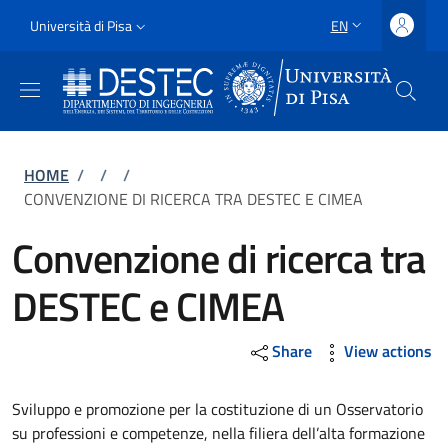
Skip to main content
Skip to footer content
Slim
Università di Pisa
EN
LANGUAGE SWITCH
Uni Pisa
Breadcrumb
HOME
/
/
/
CONVENZIONE DI RICERCA TRA DESTEC E CIMEA
Convenzione di ricerca tra
DESTEC e CIMEA
Share
View actions
Sviluppo e promozione per la costituzione di un Osservatorio
su professioni e competenze, nella filiera dell’alta formazione