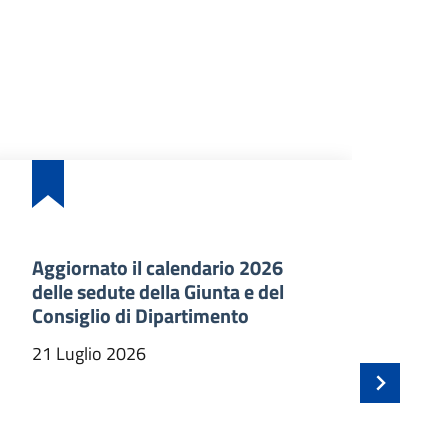
Aggiornato il calendario 2026
Ba
delle sedute della Giunta e del
an
Consiglio di Dipartimento
ma
In
21 Luglio 2026
21