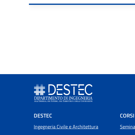
Footer menu
DESTEC
CORSI
Ingegneria Civile e Architettura
Seminar