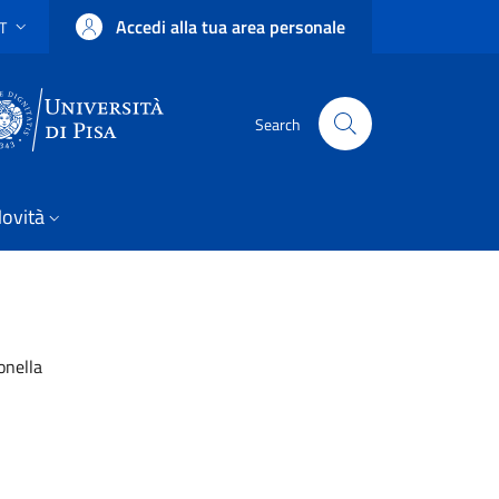
Accedi alla tua area personale
IT
SELETTORE LINGUA: CURRENT LANGUAGE
Uni Pisa
Search
ovità
onella