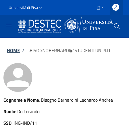
Salta al contenuto principale
Vai al contenuto del piè di pagina
Slim
Università di Pisa
IT
SELETTORE LING
Uni Pisa
Briciole di pane
HOME
/
L.BISOGNOBERNARDI@STUDENTI.UNIPI.IT
Cognome e Nome
:
Bisogno Bernardini Leonardo Andrea
Ruolo
:
Dottorando
SSD
:
ING-IND/11