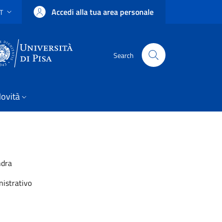
Accedi alla tua area personale
IT
SELETTORE LINGUA: CURRENT LANGUAGE
Uni Pisa
Search
ovità
ndra
istrativo