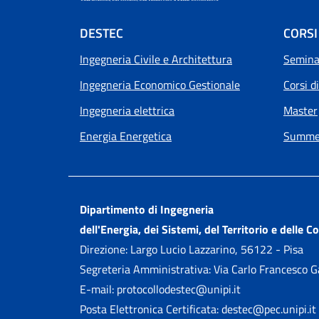
Footer menu
DESTEC
CORSI
Ingegneria Civile e Architettura
Seminar
Ingegneria Economico Gestionale
Corsi d
Ingegneria elettrica
Master
Energia Energetica
Summer
Dipartimento di Ingegneria
dell'Energia, dei Sistemi, del Territorio e delle C
Direzione: Largo Lucio Lazzarino, 56122 - Pisa
Segreteria Amministrativa: Via Carlo Francesco 
E-mail: protocollodestec@unipi.it
Posta Elettronica Certificata: destec@pec.unipi.it