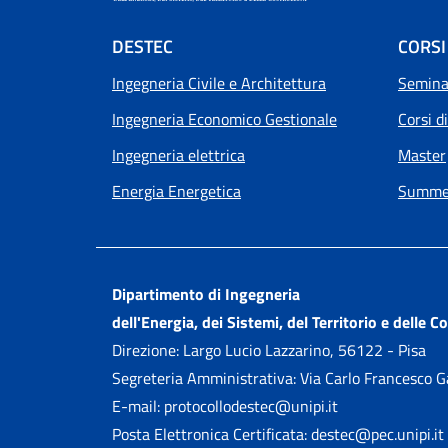
Footer menu
DESTEC
CORSI
Ingegneria Civile e Architettura
Seminar
Ingegneria Economico Gestionale
Corsi d
Ingegneria elettrica
Master
Energia Energetica
Summer
Dipartimento di Ingegneria
dell'Energia, dei Sistemi, del Territorio e delle C
Direzione: Largo Lucio Lazzarino, 56122 - Pisa
Segreteria Amministrativa: Via Carlo Francesco 
E-mail: protocollodestec@unipi.it
Posta Elettronica Certificata: destec@pec.unipi.it