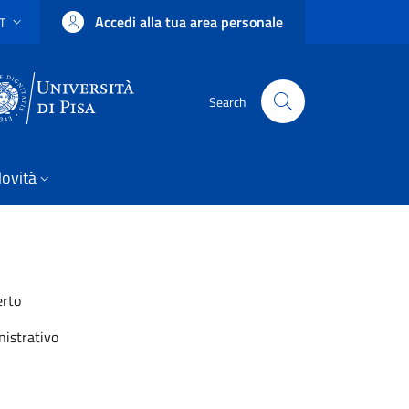
Accedi alla tua area personale
IT
SELETTORE LINGUA: CURRENT LANGUAGE
Uni Pisa
Search
ovità
erto
istrativo