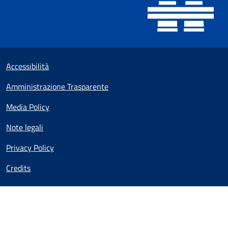
Sezione Link utili
Small prints
Accessibilità
Amministrazione Trasparente
Media Policy
Note legali
Privacy Policy
Credits