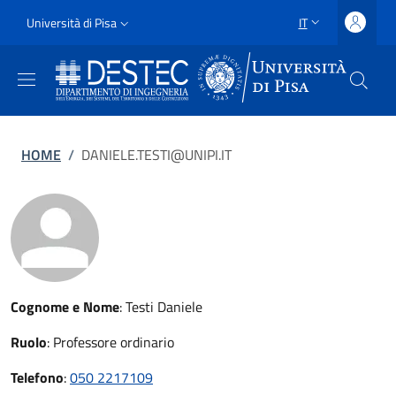
Salta al contenuto principale
Vai al contenuto del piè di pagina
Slim
Università di Pisa
IT
SELETTORE LING
Uni Pisa
Briciole di pane
HOME
/
DANIELE.TESTI@UNIPI.IT
Cognome e Nome
:
Testi Daniele
Ruolo
:
Professore ordinario
Telefono
:
050 2217109