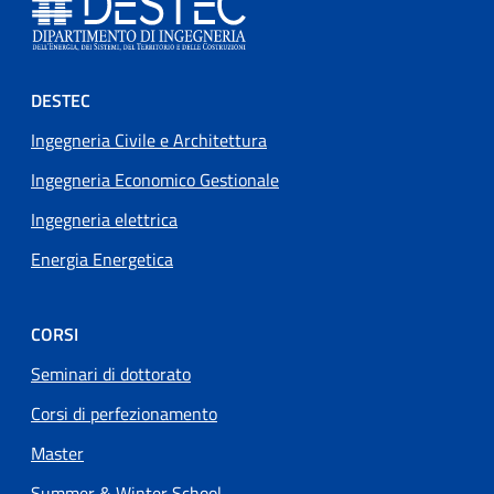
Footer menu
DESTEC
Ingegneria Civile e Architettura
Ingegneria Economico Gestionale
Ingegneria elettrica
Energia Energetica
CORSI
Seminari di dottorato
Corsi di perfezionamento
Master
Summer & Winter School