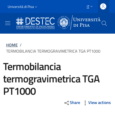
Salta al contenuto principale
Vai al contenuto del piè di pagina
Slim
Università di Pisa
IT
SELETTORE LING
Uni Pisa
Briciole di pane
HOME
/
TERMOBILANCIA TERMOGRAVIMETRICA TGA PT1000
Termobilancia
termogravimetrica TGA
PT1000
Share
View actions