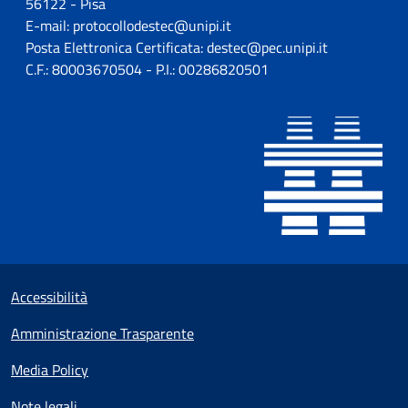
56122 - Pisa
E-mail: protocollodestec@unipi.it
Posta Elettronica Certificata: destec@pec.unipi.it
C.F.: 80003670504 - P.I.: 00286820501
Sezione Link utili
Small prints
Accessibilità
Amministrazione Trasparente
Media Policy
Note legali