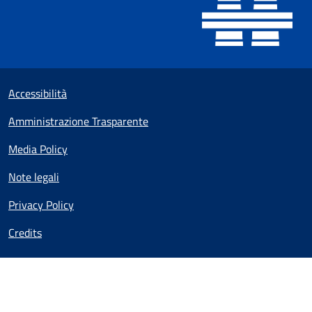
Sezione Link utili
Small prints
Accessibilità
Amministrazione Trasparente
Media Policy
Note legali
Privacy Policy
Credits