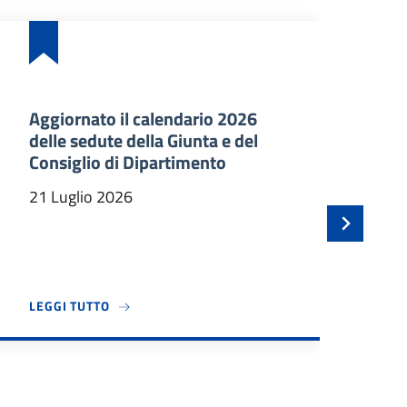
Aggiornato il calendario 2026
Ba
delle sedute della Giunta e del
an
Consiglio di Dipartimento
ma
In
21 Luglio 2026
21
TEC DÀ IL BENVENUTO A TRE NUOVI PROFESSORI ASSOCIATI
A PROPOSITO DI AGGIORNATO IL CALENDARIO 2
LEGGI TUTTO
LE