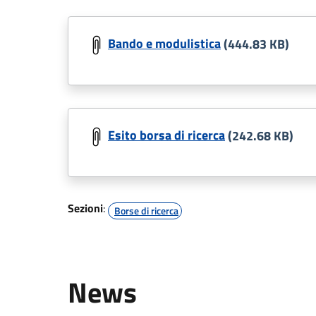
Bando e modulistica
(444.83 KB)
Esito borsa di ricerca
(242.68 KB)
Sezioni
:
Borse di ricerca
News