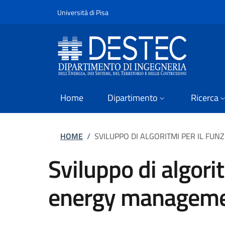
Slim
Salta al contenuto principale
Vai al contenuto del piè di pagina
Università di Pisa
Home
Dipartimento
Ricerca
Briciole di pane
HOME
/
SVILUPPO DI ALGORITMI PER IL F
Sviluppo di algori
energy manageme