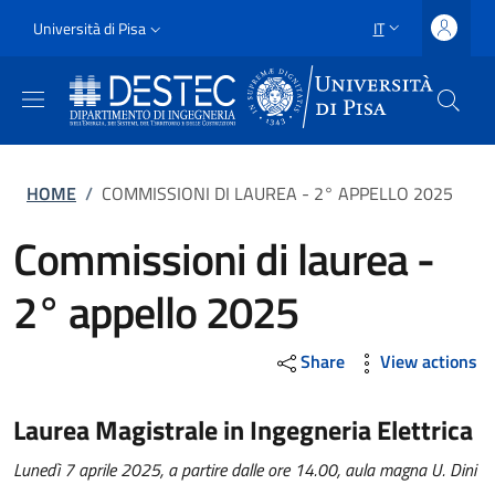
Salta al contenuto principale
Vai al contenuto del piè di pagina
Slim
Università di Pisa
IT
SELETTORE LING
Uni Pisa
Briciole di pane
HOME
/
COMMISSIONI DI LAUREA - 2° APPELLO 2025
Commissioni di laurea -
2° appello 2025
Share
View actions
Laurea Magistrale in Ingegneria Elettrica
Lunedì 7 aprile 2025, a partire dalle ore 14.00, aula magna U. Dini