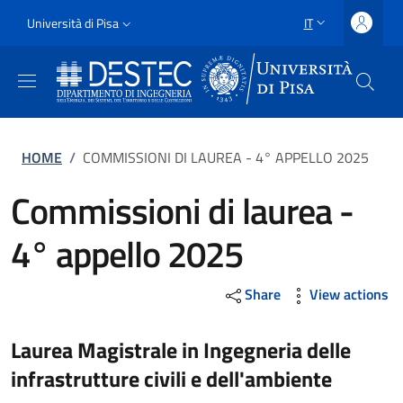
Salta al contenuto principale
Vai al contenuto del piè di pagina
Slim
Università di Pisa
IT
SELETTORE LING
Uni Pisa
Briciole di pane
HOME
/
COMMISSIONI DI LAUREA - 4° APPELLO 2025
Commissioni di laurea -
4° appello 2025
Share
View actions
Laurea Magistrale in Ingegneria delle
infrastrutture civili e dell'ambiente