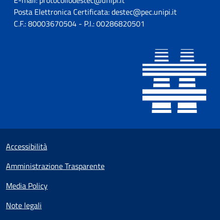
E-mail: protocollodestec@unipi.it
Posta Elettronica Certificata: destec@pec.unipi.it
C.F.: 80003670504 - P.I.: 00286820501
Sezione Link utili
Small prints
Accessibilità
Amministrazione Trasparente
Media Policy
Note legali