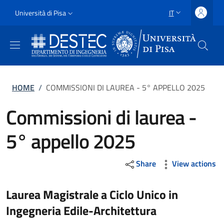
Salta al contenuto principale
Vai al contenuto del piè di pagina
Slim
Università di Pisa
IT
SELETTORE LING
Uni Pisa
Briciole di pane
HOME
/
COMMISSIONI DI LAUREA - 5° APPELLO 2025
Commissioni di laurea -
5° appello 2025
Share
View actions
Laurea Magistrale a Ciclo Unico in
Ingegneria Edile-Architettura