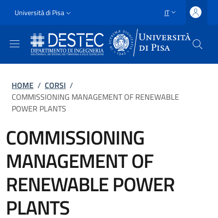
Salta al contenuto principale
Vai al contenuto del piè di pagina
Slim
Università di Pisa
IT
SELETTORE LING
Uni Pisa
Briciole di pane
HOME
/
CORSI
/
COMMISSIONING MANAGEMENT OF RENEWABLE
POWER PLANTS
COMMISSIONING
MANAGEMENT OF
RENEWABLE POWER
PLANTS