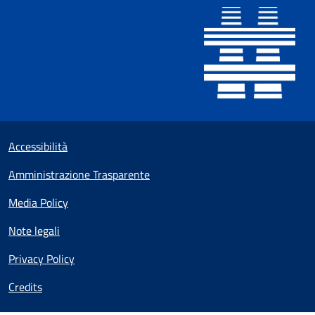
Sezione Link utili
Small prints
Accessibilità
Amministrazione Trasparente
Media Policy
Note legali
Privacy Policy
Credits