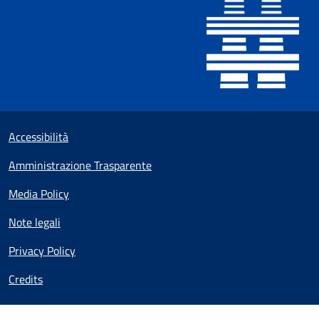
Sezione Link utili
Small prints
Accessibilità
Amministrazione Trasparente
Media Policy
Note legali
Privacy Policy
Credits