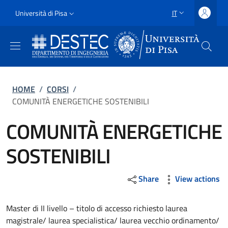
Salta al contenuto principale
Vai al contenuto del piè di pagina
Slim
Università di Pisa
IT
SELETTORE LING
Uni Pisa
Briciole di pane
HOME
/
CORSI
/
COMUNITÀ ENERGETICHE SOSTENIBILI
COMUNITÀ ENERGETICHE
SOSTENIBILI
Share
View actions
Master di II livello – titolo di accesso richiesto laurea
magistrale/ laurea specialistica/ laurea vecchio ordinamento/