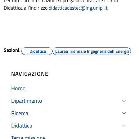
Per ulteriori informazioni si prega di contattare l’Unità
Didattica all’indirizzo
didatticadestec@ing.unipi.it
Sezioni
:
Didattica
Laurea Triennale Ingegneria dell'Energia
NAVIGAZIONE
Home
Dipartimento
Ricerca
Didattica
Terza missione