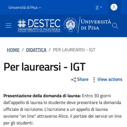
Salta al contenuto principale
Vai al contenuto del piè di pagina
Slim
Università di Pisa
IT
SELETTORE LING
Uni Pisa
Briciole di pane
HOME
/
DIDATTICA
/
PER LAUREARSI - IGT
Per laurearsi - IGT
Share
View actions
Presentazione della domanda di laurea:
Entro 30 giorni
dall’appello di laurea lo studente deve presentare la domanda
ufficiale di iscrizione. L'iscrizione a un appello di laurea
avviene "on line" attraverso Alice, il portale dei servizi on line
per gli studenti.