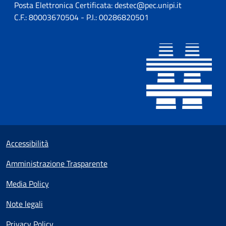
Posta Elettronica Certificata: destec@pec.unipi.it
C.F.: 80003670504 - P.I.: 00286820501
Sezione Link utili
Small prints
Accessibilità
Amministrazione Trasparente
Media Policy
Note legali
Privacy Policy