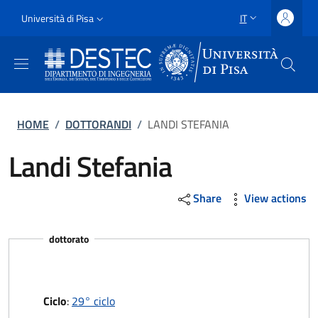
Salta al contenuto principale
Vai al contenuto del piè di pagina
Slim
Università di Pisa
IT
SELETTORE LING
Uni Pisa
Briciole di pane
HOME
/
DOTTORANDI
/
LANDI STEFANIA
Landi Stefania
Share
View actions
dottorato
Ciclo
:
29° ciclo