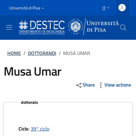
Salta al contenuto principale
Vai al contenuto del piè di pagina
Slim
Università di Pisa
IT
SELETTORE LING
Uni Pisa
Briciole di pane
HOME
/
DOTTORANDI
/
MUSA UMAR
Musa Umar
Share
View actions
dottorato
Ciclo
:
39° ciclo