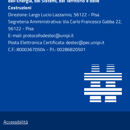
dell'Energia, dei Sistemi, del Territorio e delle
Costruzioni
Direzione: Largo Lucio Lazzarino, 56122 - Pisa
Segreteria Amministrativa: Via Carlo Francesco Gabba 22,
56122 - Pisa
E-mail: protocollodestec@unipi.it
Posta Elettronica Certificata: destec@pec.unipi.it
C.F.: 80003670504 - P.I.: 00286820501
Sezione Link utili
Small prints
Accessibilità