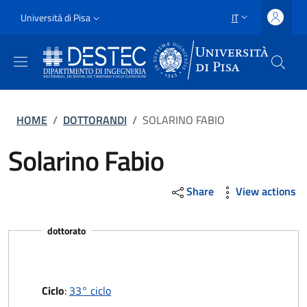
Salta al contenuto principale
Vai al contenuto del piè di pagina
Slim
Università di Pisa
IT
SELETTORE LING
Uni Pisa
Briciole di pane
HOME
/
DOTTORANDI
/
SOLARINO FABIO
Solarino Fabio
Share
View actions
dottorato
Ciclo
:
33° ciclo