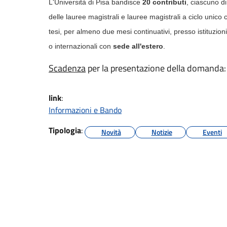
L'Università di Pisa bandisce
20 contributi
, ciascuno d
delle lauree magistrali e lauree magistrali a ciclo unico
tesi, per almeno due mesi continuativi, presso istituzion
o internazionali con
sede all'estero
.
Scadenza
per la presentazione della domanda
link
:
Informazioni e Bando
Tipologia
:
Novità
Notizie
Eventi