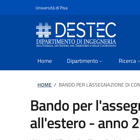
Slim
Salta al contenuto principale
Vai al contenuto del piè di pagina
Università di Pisa
Home
Dipartimento
Ricerca
Briciole di pane
HOME
/
BANDO PER L'ASSEGNAZIONE DI CONT
Bando per l'assegn
all'estero - anno 