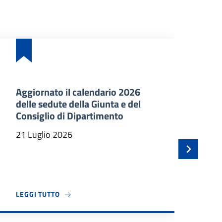
Aggiornato il calendario 2026
Ba
delle sedute della Giunta e del
an
Consiglio di Dipartimento
ma
In
21 Luglio 2026
21
TEC DÀ IL BENVENUTO A TRE NUOVI PROFESSORI ASSOCIATI
A PROPOSITO DI AGGIORNATO IL CALENDARIO 2
LEGGI TUTTO
LE