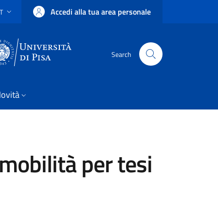
Accedi alla tua area personale
IT
SELETTORE LINGUA: CURRENT LANGUAGE
Uni Pisa
Search
ovità
mobilità per tesi