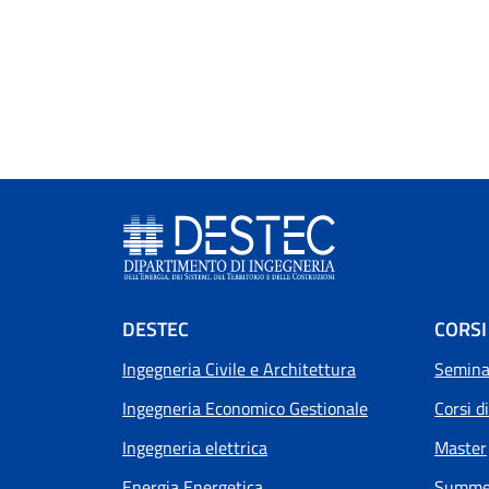
Footer menu
DESTEC
CORSI
Ingegneria Civile e Architettura
Seminar
Ingegneria Economico Gestionale
Corsi d
Ingegneria elettrica
Master
Energia Energetica
Summer