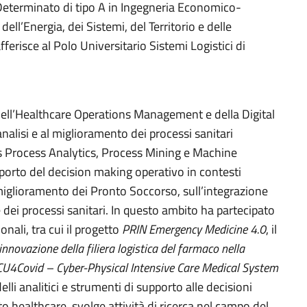
Determinato di tipo A in Ingegneria Economico-
ell’Energia, dei Sistemi, del Territorio e delle
ferisce al Polo Universitario Sistemi Logistici di
o dell’Healthcare Operations Management e della Digital
nalisi e al miglioramento dei processi sanitari
ss Process Analytics, Process Mining e Machine
porto del decision making operativo in contesti
 miglioramento dei Pronto Soccorso, sull’integrazione
e dei processi sanitari. In questo ambito ha partecipato
onali, tra cui il progetto
PRIN Emergency Medicine 4.0
, il
novazione della filiera logistica del farmaco nella
ICU4Covid – Cyber-Physical Intensive Care Medical System
lli analitici e strumenti di supporto alle decisioni
ito healthcare, svolge attività di ricerca nel campo del