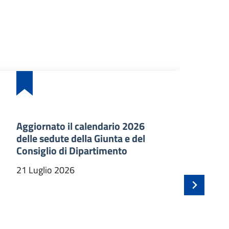
Aggiornato il calendario 2026
Ba
delle sedute della Giunta e del
an
Consiglio di Dipartimento
ma
In
21 Luglio 2026
21