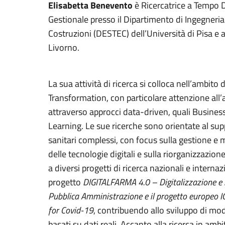
Elisabetta Benevento
è Ricercatrice a Tempo 
Gestionale presso il Dipartimento di Ingegneria d
Costruzioni (DESTEC) dell’Università di Pisa e af
Livorno.
La sua attività di ricerca si colloca nell’ambit
Transformation, con particolare attenzione all’a
attraverso approcci data-driven, quali Busine
Learning. Le sue ricerche sono orientate al sup
sanitari complessi, con focus sulla gestione e
delle tecnologie digitali e sulla riorganizzazion
a diversi progetti di ricerca nazionali e internazi
progetto
DIGITALFARMA 4.0 – Digitalizzazione e in
Pubblica Amministrazione e il progetto europeo 
for Covid-19
, contribuendo allo sviluppo di mode
basati su dati reali. Accanto alla ricerca in amb