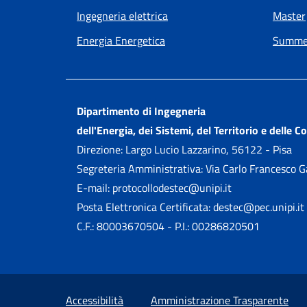
Ingegneria elettrica
Master
Energia Energetica
Summer
Dipartimento di Ingegneria
dell'Energia, dei Sistemi, del Territorio e delle C
Direzione: Largo Lucio Lazzarino, 56122 - Pisa
Segreteria Amministrativa: Via Carlo Francesco 
E-mail: protocollodestec@unipi.it
Posta Elettronica Certificata: destec@pec.unipi.it
C.F.: 80003670504 - P.I.: 00286820501
Small prints
Sezione Link utili
Accessibilità
Amministrazione Trasparente