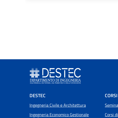
Footer menu
DESTEC
CORSI
Ingegneria Civile e Architettura
Seminar
Ingegneria Economico Gestionale
Corsi d