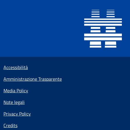
Sezione Link utili
Small prints
Accessibilità
Amministrazione Trasparente
Media Policy
Note legali
Privacy Policy
Credits