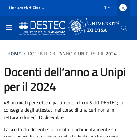
Salta al contenuto principale
Vai al contenuto del piè di pagina
Slim
Università di Pisa
IT
SELETTORE LING
Uni Pisa
Briciole di pane
HOME
/
DOCENTI DELL’ANNO A UNIPI PER IL 2024
Docenti dell’anno a Unipi
per il 2024
43 premiati per sette dipartimenti, di cui 3 del DESTEC; la
consegna degli attestati nel corso di una cerimonia in
rettorato lunedì 16 dicembre
La scelta dei docenti si è basata fondamentalmente sui
questionari di valutazione degli studenti, anche se ogni