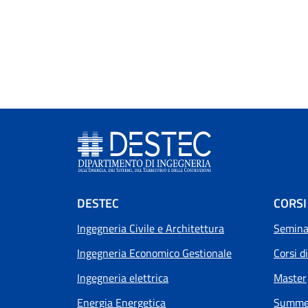
Footer menu
DESTEC
CORSI
Ingegneria Civile e Architettura
Seminar
Ingegneria Economico Gestionale
Corsi d
Ingegneria elettrica
Master
Energia Energetica
Summer