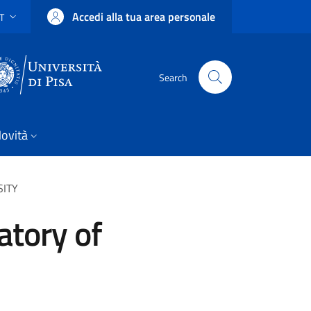
Accedi alla tua area personale
IT
SELETTORE LINGUA: CURRENT LANGUAGE
Uni Pisa
Search
ovità
SITY
atory of