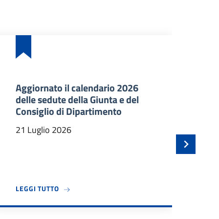
Aggiornato il calendario 2026
Ba
delle sedute della Giunta e del
an
Consiglio di Dipartimento
ma
In
21 Luglio 2026
21
TEC DÀ IL BENVENUTO A TRE NUOVI PROFESSORI ASSOCIATI
A PROPOSITO DI AGGIORNATO IL CALENDARIO 2
LEGGI TUTTO
LE