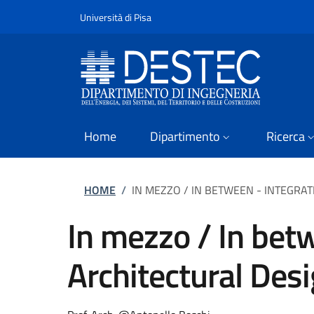
Slim
Salta al contenuto principale
Vai al contenuto del piè di pagina
Università di Pisa
Home
Dipartimento
Ricerca
Briciole di pane
HOME
/
IN MEZZO / IN BETWEEN - INTEGRA
In mezzo / In bet
Architectural Desi