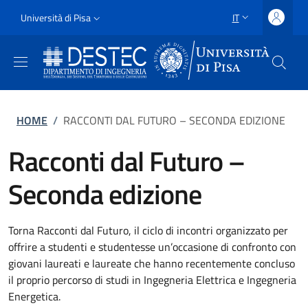
Salta al contenuto principale
Vai al contenuto del piè di pagina
Slim
Università di Pisa
IT
SELETTORE LING
Uni Pisa
Briciole di pane
HOME
/
RACCONTI DAL FUTURO – SECONDA EDIZIONE
Racconti dal Futuro –
Seconda edizione
Torna Racconti dal Futuro, il ciclo di incontri organizzato per
offrire a studenti e studentesse un’occasione di confronto con
giovani laureati e laureate che hanno recentemente concluso
il proprio percorso di studi in Ingegneria Elettrica e Ingegneria
Energetica.