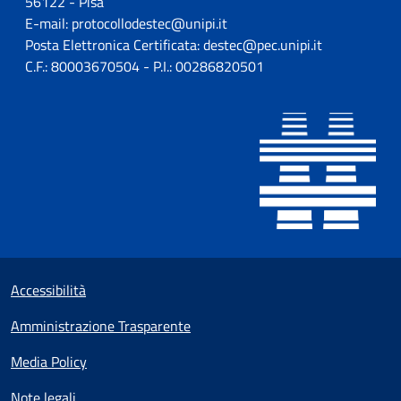
56122 - Pisa
E-mail: protocollodestec@unipi.it
Posta Elettronica Certificata: destec@pec.unipi.it
C.F.: 80003670504 - P.I.: 00286820501
Sezione Link utili
Small prints
Accessibilità
Amministrazione Trasparente
Media Policy
Note legali