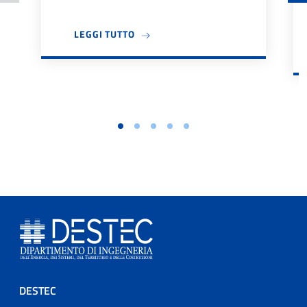
A PROPOSITO DI BANDO TUTOR DIDA
LEGGI TUTTO
Footer menu
DESTEC