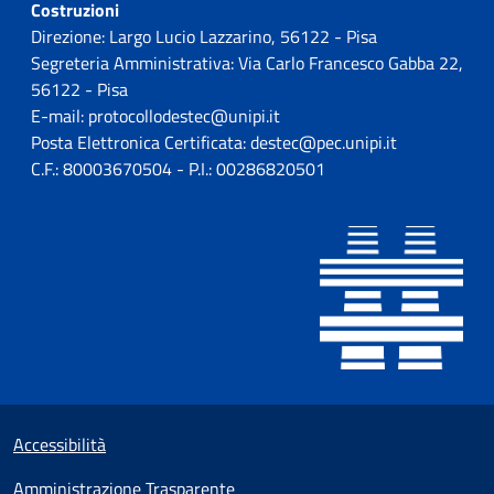
Costruzioni
Direzione: Largo Lucio Lazzarino, 56122 - Pisa
Segreteria Amministrativa: Via Carlo Francesco Gabba 22,
56122 - Pisa
E-mail: protocollodestec@unipi.it
Posta Elettronica Certificata: destec@pec.unipi.it
C.F.: 80003670504 - P.I.: 00286820501
Sezione Link utili
Small prints
Accessibilità
Amministrazione Trasparente