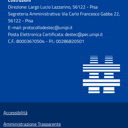
Costruzioni
Direzione: Largo Lucio Lazzarino, 56122 - Pisa
Segreteria Amministrativa: Via Carlo Francesco Gabba 22,
56122 - Pisa
E-mail: protocollodestec@unipi.it
Posta Elettronica Certificata: destec@pec.unipi.it
C.F.: 80003670504 - P.I.: 00286820501
Sezione Link utili
Small prints
Accessibilità
Amministrazione Trasparente