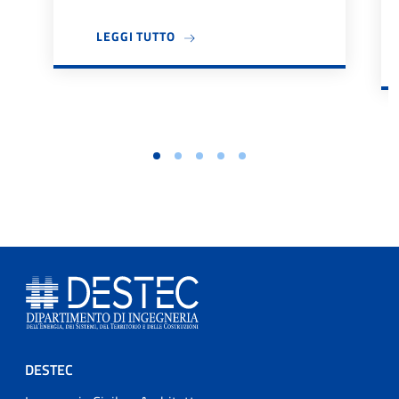
A PROPOSITO DI BANDO TUTOR DIDA
LEGGI TUTTO
Footer menu
DESTEC