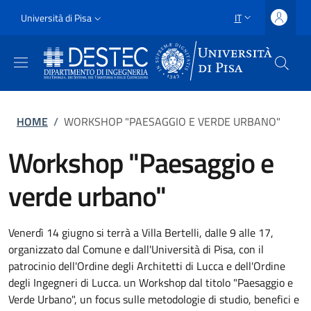
Salta al contenuto principale
Vai al contenuto del piè di pagina
Slim
Università di Pisa
IT
SELETTORE LING
Uni Pisa
Briciole di pane
HOME
/
WORKSHOP "PAESAGGIO E VERDE URBANO"
Workshop "Paesaggio e
verde urbano"
Venerdì 14 giugno si terrà a Villa Bertelli, dalle 9 alle 17,
organizzato dal Comune e dall'Università di Pisa, con il
patrocinio dell'Ordine degli Architetti di Lucca e dell'Ordine
degli Ingegneri di Lucca. un Workshop dal titolo "Paesaggio e
Verde Urbano", un focus sulle metodologie di studio, benefici e