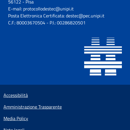
56122 - Pisa
E-mail: protocollodestec@unipi.it
Posta Elettronica Certificata: destec@pec.unipi.it
C.F.: 80003670504 - P.I.: 00286820501
Sezione Link utili
Small prints
Accessibilità
Amministrazione Trasparente
Media Policy